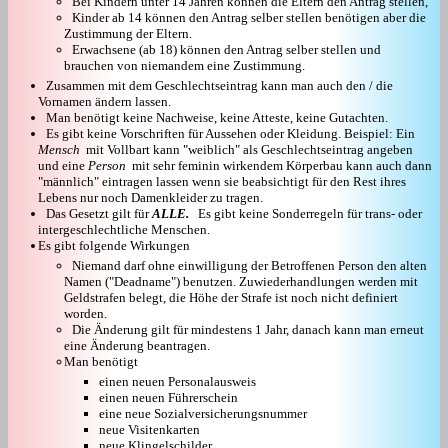
Bei Kindern unter 14 Jahren können die Eltern den Antrag stellen,
Kinder ab 14 können den Antrag selber stellen benötigen aber die
Zustimmung der Eltern.
Erwachsene (ab 18) können den Antrag selber stellen und
brauchen von niemandem eine Zustimmung.
Zusammen mit dem Geschlechtseintrag kann man auch den / die
Vornamen ändern lassen.
Man benötigt keine Nachweise, keine Atteste, keine Gutachten.
Es gibt keine Vorschriften für Aussehen oder Kleidung. Beispiel: Ein
Mensch
mit Vollbart kann "weiblich" als Geschlechtseintrag angeben
und eine
Person
mit sehr feminin wirkendem Körperbau kann auch dann
"männlich" eintragen lassen wenn sie beabsichtigt für den Rest ihres
Lebens nur noch Damenkleider zu tragen.
Das Gesetzt gilt für
ALLE.
Es gibt keine Sonderregeln für trans- oder
intergeschlechtliche Menschen.
Es gibt folgende Wirkungen
Niemand darf ohne einwilligung der Betroffenen Person den alten
Namen ("Deadname") benutzen. Zuwiederhandlungen werden mit
Geldstrafen belegt, die Höhe der Strafe ist noch nicht definiert
worden.
Die Änderung gilt für mindestens 1 Jahr, danach kann man erneut
eine Änderung beantragen.
Man benötigt
einen neuen Personalausweis
einen neuen Führerschein
eine neue Sozialversicherungsnummer
neue Visitenkarten
neue Klingelschilder