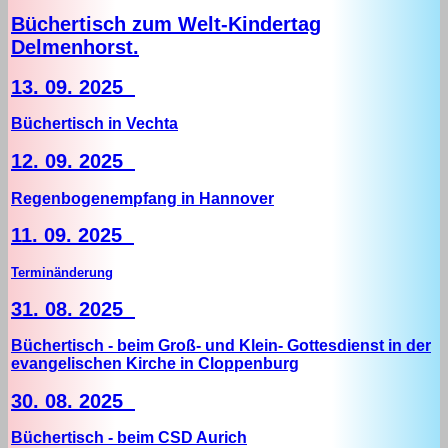
Büchertisch zum Welt-Kindertag
Delmenhorst.
13. 09. 2025
Büchertisch in Vechta
12. 09. 2025
Regenbogenempfang in Hannover
11. 09. 2025
Terminänderung
31. 08. 2025
Büchertisch - beim Groß- und Klein- Gottesdienst in der
evangelischen Kirche in Cloppenburg
30. 08. 2025
Büchertisch - beim CSD Aurich