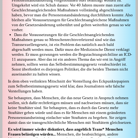
Personenstandsänderung vorgenommen oder beantragt worden ist.
Umgekehrt wird ein Schuh daraus: Vor 40 Jahren musste man zuerst alle
Geschlechtsangleichenden Maßnahmen vollständig abgeschlossen
haben, bevor man die Personenstandsänderung durchführen konnte. Also
bleiben alle Voraussetzungen für Geschlechtsangleichene Maßnahmen
von der Gesetzesänderung unberührt und gelten weiterhin genau so wie
vorher.
Dass die Voraussetzungen für die Geschlechtsangleichenden
Maßnahmen genau so Menschenrechtsverletzend sind wie das
Transsexuellengesetz, ist ein Problem das natürlich auch bald
abgeschafft werden muss. Dafür muss der Medizinische Dienst verklagt
werden. Er muss gezwungen werden die Begutachtungsrichtline an ICD-
11 anzupassen. Aber das ist ein anderes Thema das wir erst in Angriff
nehmen, sollten wenn das Selbsbestimmungsgesetz verabschiedet ist.
Sonst überfordert es diejenigen Politiker, die die beiden Themen nicht
auseinander zu halten wissen.
In dem oben verlinkten Mitschnitt der Vorstellung des Eckpunktepapiers
zum Selbstbestimmungsgesetz wird klar, dass Journalisten sehr falsche
Vorstellungen haben.
Sie behaupten, dass Menschen, die das neue Gesetz in Anspruch nehmen
wollen, sich dafür rechtfertigen müssen und nachweisen müssen, dass sie
keine Straftäter sind. Sie behaupten, dass es durch das Gesetz mehr
Straftäter geben würde und dass es für Menschen mit einem geänderten
Personenstandseintrag einfacher wäre Straftaten zu begehen. Sie zeigen
damit dass sie transgeschlechtliche Menschen mit Straftätern gleichsetzen.
Es wird immer wieder diskutiert, dass angeblich Trans* Menschen
Frauen belästigen würden...
Menschen, die beabsichtigen, andere