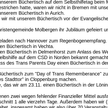
unserem Büchertisch auf dem Selbsthilfetag beim 
strichen hatte, waren wir nicht in Bremen mit un
nserem Büchertisch in Aurich.
wir mit unserem Büchertisch vor der Evangelische
ristengemeinde Molbergen ihr Jubiläum gefeiert u
geladen nach Hannover zum Regenbogenempfang. Na
en Büchertisch in Vechta.
nen Büchertisch in Delmenhorst zum Anlass des We
elbshilfe auf dem CSD in Norden bekannt gemacht
ss des Trans Parents Day einen Büchertisch in der
 Büchertisch zum "Day of Trans Rememberance" z
es Stadttor" in Cloppenburg machen.
das wir am 23.11. einen Büchertisch in der Löning
enen zwei wegen fehlender Finanzieller Mittel au
hschnitt 1 alle vierzehn Tage. Außerdem haben wi
staltet. insgesamt haben wir also über 70 Veransta