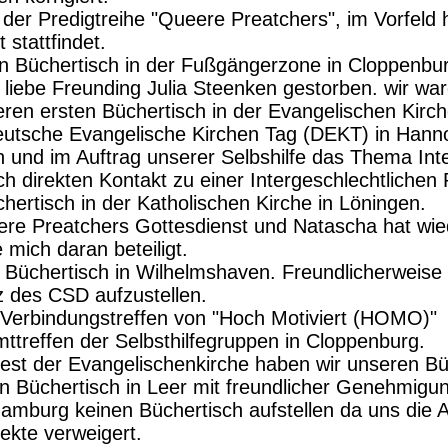
der Predigtreihe "Queere Preatchers", im Vorfeld 
 stattfindet.
n Büchertisch in der Fußgängerzone in Cloppenbu
e liebe Freunding Julia Steenken gestorben. wir wa
ren ersten Büchertisch in der Evangelischen Kirch
eutsche Evangelische Kirchen Tag (DEKT) in Hanno
 und im Auftrag unserer Selbshilfe das Thema Interg
direkten Kontakt zu einer Intergeschlechtlichen 
hertisch in der Katholischen Kirche in Löningen.
re Preatchers Gottesdienst und Natascha hat wie
 mich daran beteiligt.
n Büchertisch in Wilhelmshaven. Freundlicherwei
tz des CSD aufzustellen.
 Verbindungstreffen von "Hoch Motiviert (HOMO)"
treffen der Selbsthilfegruppen in Cloppenburg.
t der Evangelischenkirche haben wir unseren Büch
en Büchertisch in Leer mit freundlicher Genehmig
amburg keinen Büchertisch aufstellen da uns die AO
jekte verweigert.