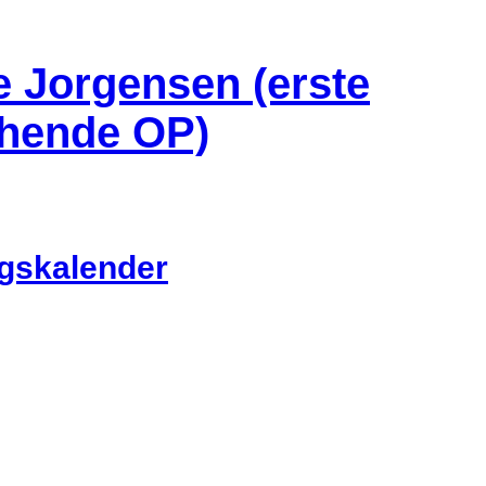
e Jorgensen (erste
chende OP)
ngskalender