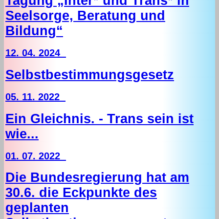
Tagung „Inter* und Trans* in
Seelsorge, Beratung und
Bildung“
12. 04. 2024
Selbstbestimmungsgesetz
05. 11. 2022
Ein Gleichnis. - Trans sein ist
wie...
01. 07. 2022
Die Bundesregierung hat am
30.6. die Eckpunkte des
geplanten