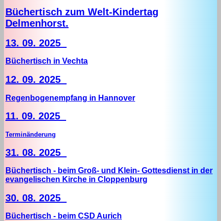
Büchertisch zum Welt-Kindertag
Delmenhorst.
13. 09. 2025
Büchertisch in Vechta
12. 09. 2025
Regenbogenempfang in Hannover
11. 09. 2025
Terminänderung
31. 08. 2025
Büchertisch - beim Groß- und Klein- Gottesdienst in der
evangelischen Kirche in Cloppenburg
30. 08. 2025
Büchertisch - beim CSD Aurich