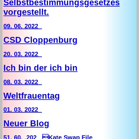
Selbstbestimmungsgesetzes
vorgestellt.
09. 06. 2022
CSD Cloppenburg
20. 03. 2022
Ich bin der ich bin
08. 03. 2022
Weltfrauentag
01. 03. 2022
Neuer Blog
51. 60. .202 Kate Swap File