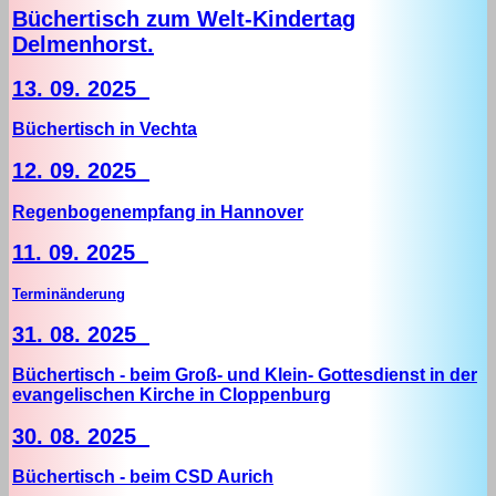
Büchertisch zum Welt-Kindertag
Delmenhorst.
13. 09. 2025
Büchertisch in Vechta
12. 09. 2025
Regenbogenempfang in Hannover
11. 09. 2025
Terminänderung
31. 08. 2025
Büchertisch - beim Groß- und Klein- Gottesdienst in der
evangelischen Kirche in Cloppenburg
30. 08. 2025
Büchertisch - beim CSD Aurich