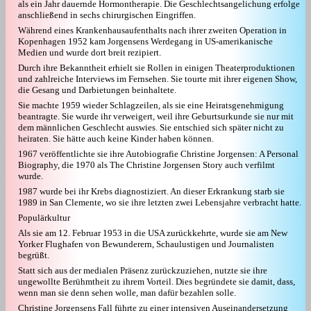
als ein Jahr dauernde Hormontherapie. Die Geschlechtsangelichung erfolge
anschließend in sechs chirurgischen Eingriffen.
Während eines Krankenhausaufenthalts nach ihrer zweiten Operation in
Kopenhagen 1952 kam Jorgensens Werdegang in US-amerikanische
Medien und wurde dort breit rezipiert.
Durch ihre Bekanntheit erhielt sie Rollen in einigen Theaterproduktionen
und zahlreiche Interviews im Fernsehen. Sie tourte mit ihrer eigenen Show,
die Gesang und Darbietungen beinhaltete.
Sie machte 1959 wieder Schlagzeilen, als sie eine Heiratsgenehmigung
beantragte. Sie wurde ihr verweigert, weil ihre Geburtsurkunde sie nur mit
dem männlichen Geschlecht auswies. Sie entschied sich später nicht zu
heiraten. Sie hätte auch keine Kinder haben können.
1967 veröffentlichte sie ihre Autobiografie Christine Jorgensen: A Personal
Biography, die 1970 als The Christine Jorgensen Story auch verfilmt
wurde.
1987 wurde bei ihr Krebs diagnostiziert. An dieser Erkrankung starb sie
1989 in San Clemente, wo sie ihre letzten zwei Lebensjahre verbracht hatte.
Populärkultur
Als sie am 12. Februar 1953 in die USA zurückkehrte, wurde sie am New
Yorker Flughafen von Bewunderern, Schaulustigen und Journalisten
begrüßt.
Statt sich aus der medialen Präsenz zurückzuziehen, nutzte sie ihre
ungewollte Berühmtheit zu ihrem Vorteil. Dies begründete sie damit, dass,
wenn man sie denn sehen wolle, man dafür bezahlen solle.
Christine Jorgensens Fall führte zu einer intensiven Auseinandersetzung