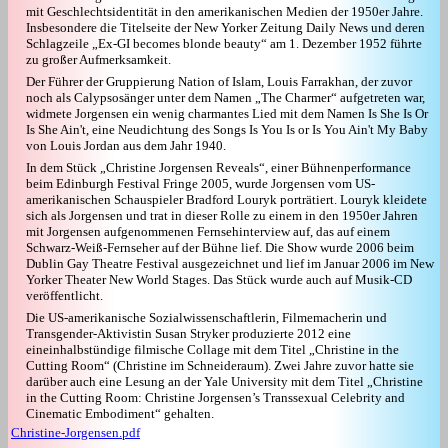
mit Geschlechtsidentität in den amerikanischen Medien der 1950er Jahre.
Insbesondere die Titelseite der New Yorker Zeitung Daily News und deren
Schlagzeile „Ex-GI becomes blonde beauty“ am 1. Dezember 1952 führte
zu großer Aufmerksamkeit.
Der Führer der Gruppierung Nation of Islam, Louis Farrakhan, der zuvor
noch als Calypsosänger unter dem Namen „The Charmer“ aufgetreten war,
widmete Jorgensen ein wenig charmantes Lied mit dem Namen Is She Is Or
Is She Ain't, eine Neudichtung des Songs Is You Is or Is You Ain't My Baby
von Louis Jordan aus dem Jahr 1940.
In dem Stück „Christine Jorgensen Reveals“, einer Bühnenperformance
beim Edinburgh Festival Fringe 2005, wurde Jorgensen vom US-
amerikanischen Schauspieler Bradford Louryk porträtiert. Louryk kleidete
sich als Jorgensen und trat in dieser Rolle zu einem in den 1950er Jahren
mit Jorgensen aufgenommenen Fernsehinterview auf, das auf einem
Schwarz-Weiß-Fernseher auf der Bühne lief. Die Show wurde 2006 beim
Dublin Gay Theatre Festival ausgezeichnet und lief im Januar 2006 im New
Yorker Theater New World Stages. Das Stück wurde auch auf Musik-CD
veröffentlicht.
Die US-amerikanische Sozialwissenschaftlerin, Filmemacherin und
Transgender-Aktivistin Susan Stryker produzierte 2012 eine
eineinhalbstündige filmische Collage mit dem Titel „Christine in the
Cutting Room“ (Christine im Schneideraum). Zwei Jahre zuvor hatte sie
darüber auch eine Lesung an der Yale University mit dem Titel „Christine
in the Cutting Room: Christine Jorgensen’s Transsexual Celebrity and
Cinematic Embodiment“ gehalten.
Christine-Jorgensen.pdf